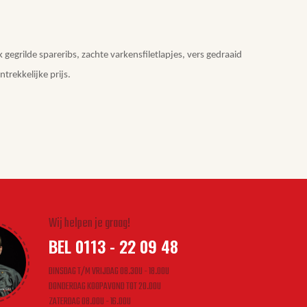
egrilde spareribs, zachte varkensfiletlapjes, vers gedraaid
trekkelijke prijs.
Wij helpen je graag!
BEL 0113 - 22 09 48
DINSDAG T/M VRIJDAG 08.30U - 18.00U
DONDERDAG KOOPAVOND TOT 20.00U
ZATERDAG 08.00U - 16.00U