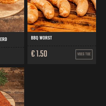
BBQ WORST
EERD
€ 1.50
VOEG TOE