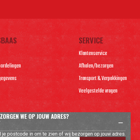
SBAAS
SERVICE
Klantenservice
oordelingen
Afhalen/bezorgen
gegevens
Transport & Verpakkingen
Veelgestelde vragen
ZORGEN WE OP JOUW ADRES?
l je postcode in om te zien of wij bezorgen op jouw adres.