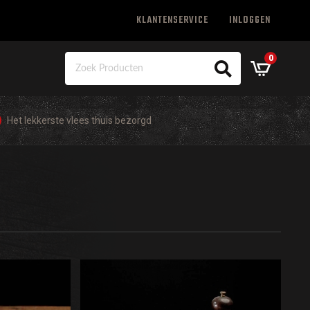
KLANTENSERVICE
INLOGGEN
0
Het lekkerste vlees thuis bezorgd