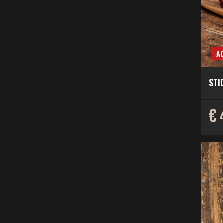
AC
STI
€ 