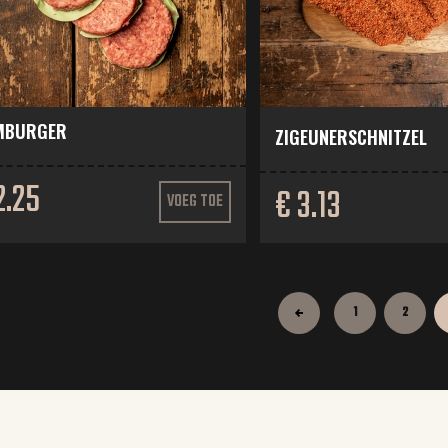
MBURGER
ZIGEUNERSCHNITZEL
2.25
€ 3.13
VOEG TOE
1
2