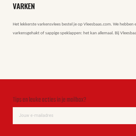
VARKEN
Het lekkerste varkensvlees bestel je op Vleesbaas.com. We hebben ee
varkensgehakt of sappige speklappen: het kan allemaal. Bij Vleesbaa
Tips en leuke acties in je mailbox?