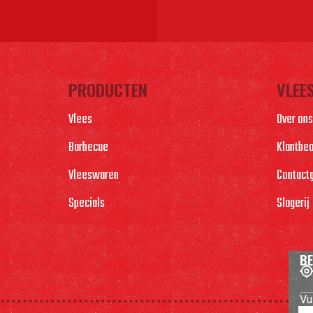
PRODUCTEN
VLEE
Vlees
Over ons
Barbecue
Klantbe
Vleeswaren
Contact
Specials
Slagerij
BE
Vu