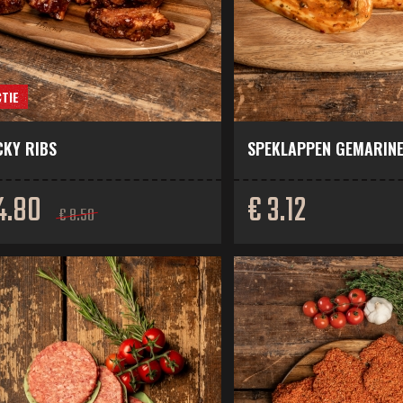
TIE
CKY RIBS
SPEKLAPPEN GEMARIN
4.80
€ 3.12
€ 8.50