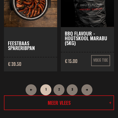
BBQ FLAVOUR -
HOUTSKOOL MARABU
(5KG)
FEESTBAAS
SPARERIBPAN
€ 15.00
VOEG TOE
€ 39.50
1
2
3
MEER VLEES