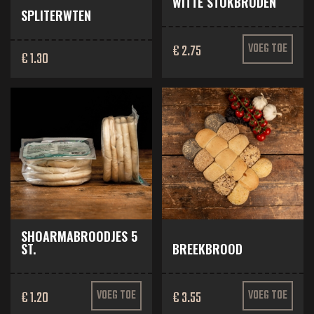
WITTE STOKBRODEN
SPLITERWTEN
€ 2.75
VOEG TOE
€ 1.30
SHOARMABROODJES 5
ST.
BREEKBROOD
€ 1.20
VOEG TOE
€ 3.55
VOEG TOE