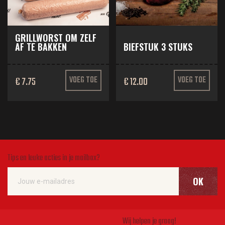
GRILLWORST OM ZELF
AF TE BAKKEN
BIEFSTUK 3 STUKS
€ 7.75
VOEG TOE
€ 12.00
VOEG TOE
Tips en leuke acties in je mailbox?
OK
Wij helpen je graag!