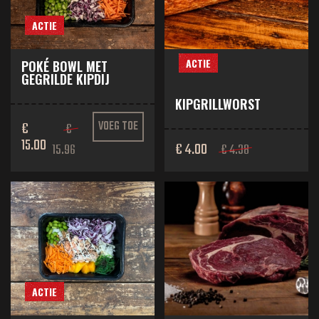
ACTIE
ACTIE
POKÉ BOWL MET
GEGRILDE KIPDIJ
KIPGRILLWORST
€
VOEG TOE
€
15.00
€ 4.00
15.96
€ 4.38
ACTIE