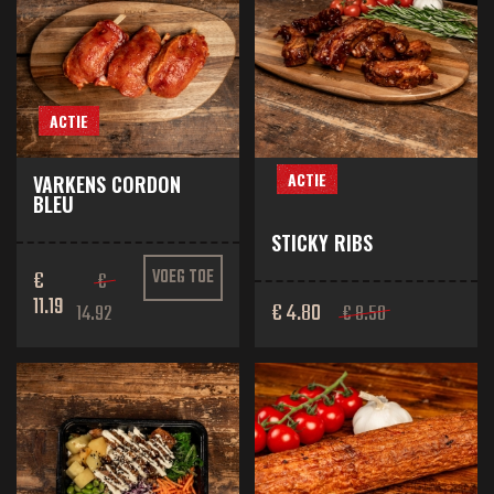
ACTIE
ACTIE
VARKENS CORDON
BLEU
STICKY RIBS
€
VOEG TOE
€
11.19
€ 4.80
14.92
€ 8.50