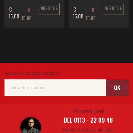
€
VOEG TOE
€
VOEG TOE
€
€
15.00
15.00
15.96
15.96
Tips en leuke acties in je mailbox?
OK
Wij helpen je graag!
BEL 0113 - 22 09 48
DINSDAG T/M VRIJDAG 08.30U - 18.00U