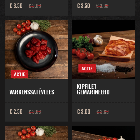
€ 3.50
€ 3.50
€ 3.88
€ 3.88
ACTIE
ACTIE
KIPFILET
VARKENSSATÉVLEES
GEMARINEERD
€ 2.50
€ 3.00
€ 3.03
€ 3.63