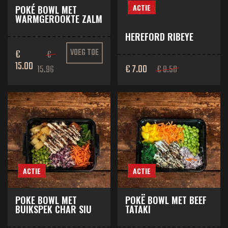
ACTIE
POKÉ BOWL MET
WARMGEROOKTE ZALM
HEREFORD RIBEYE
€
VOEG TOE
€
15.00
€ 7.00
15.96
€ 9.50
ACTIE
ACTIE
POKE BOWL MET
POKË BOWL MET BEEF
BUIKSPEK CHAR SIU
TATAKI