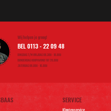
Wij helpen je graag!
BEL 0113 - 22 09 48
DINSDAG T/M VRIJDAG 08.30U - 18.00U
DONDERDAG KOOPAVOND TOT 20.00U
ZATERDAG 08.00U - 16.00U
SBAAS
SERVICE
Klantenservice