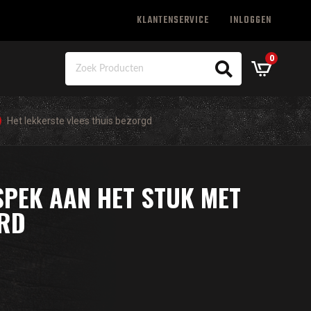
KLANTENSERVICE
INLOGGEN
0
Het lekkerste vlees thuis bezorgd
SPEK AAN HET STUK MET
RD