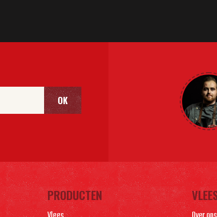
OK
PRODUCTEN
VLEE
Vlees
Over ons