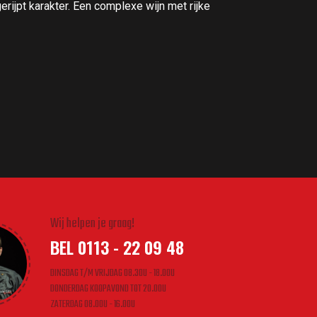
ijpt karakter. Een complexe wijn met rijke
Wij helpen je graag!
BEL 0113 - 22 09 48
DINSDAG T/M VRIJDAG 08.30U - 18.00U
DONDERDAG KOOPAVOND TOT 20.00U
ZATERDAG 08.00U - 16.00U