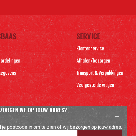
SBAAS
SERVICE
Klantenservice
oordelingen
Afhalen/bezorgen
gegevens
Transport & Verpakkingen
Veelgestelde vragen
ZORGEN WE OP JOUW ADRES?
l je postcode in om te zien of wij bezorgen op jouw adres.