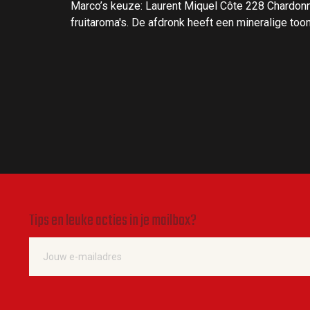
Marco’s keuze: Laurent Miquel Côte 228 Chardonna
fruitaroma's. De afdronk heeft een mineralige t
Tips en leuke acties in je mailbox?