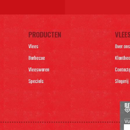
PRODUCTEN
VLEE
Vlees
Over ons
Barbecue
Klantbe
Vleeswaren
Contact
Specials
Slagerij
BE
Vu