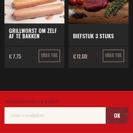
GRILLWORST OM ZELF
AF TE BAKKEN
BIEFSTUK 3 STUKS
€ 7.75
VOEG TOE
€ 12.00
VOEG TOE
Tips en leuke acties in je mailbox?
OK