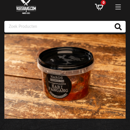
0
ASSORTIMENT
AANBIEDINGEN
RECEPTEN
KLANTENSERVICE
INLOGGEN