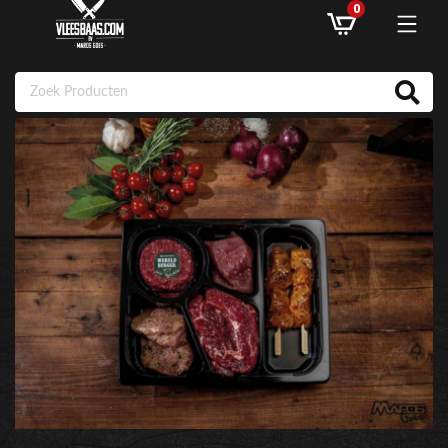
0
ASSORTIMENT
AANBIEDINGEN
RECEPTEN
KLANTENSERVICE
INLOGGEN