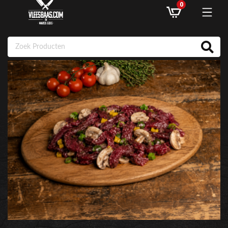
0
ASSORTIMENT
AANBIEDINGEN
RECEPTEN
KLANTENSERVICE
INLOGGEN