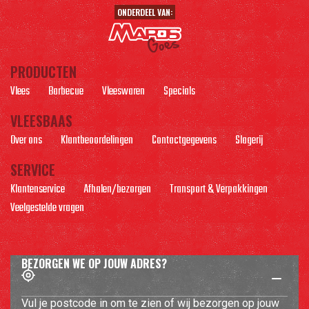
ONDERDEEL VAN:
PRODUCTEN
Vlees
Barbecue
Vleeswaren
Specials
VLEESBAAS
Over ons
Klantbeoordelingen
Contactgegevens
Slagerij
SERVICE
Klantenservice
Afhalen/bezorgen
Transport & Verpakkingen
Veelgestelde vragen
BEZORGEN WE OP JOUW ADRES?
Vul je postcode in om te zien of wij bezorgen op jouw