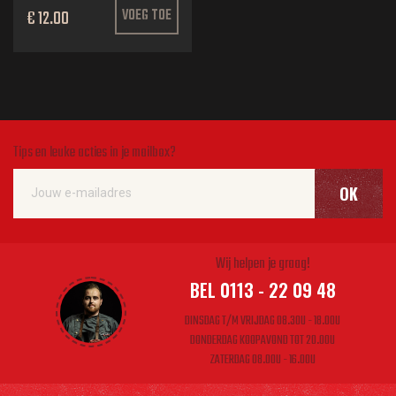
€ 12.00
VOEG TOE
Tips en leuke acties in je mailbox?
OK
Wij helpen je graag!
BEL 0113 - 22 09 48
DINSDAG T/M VRIJDAG 08.30U - 18.00U
DONDERDAG KOOPAVOND TOT 20.00U
ZATERDAG 08.00U - 16.00U