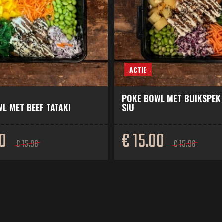
ACTIE
POKE BOWL MET BUIKSPEK
L MET BEEF TATAKI
SIU
00
€ 15.00
€ 15.96
€ 15.96