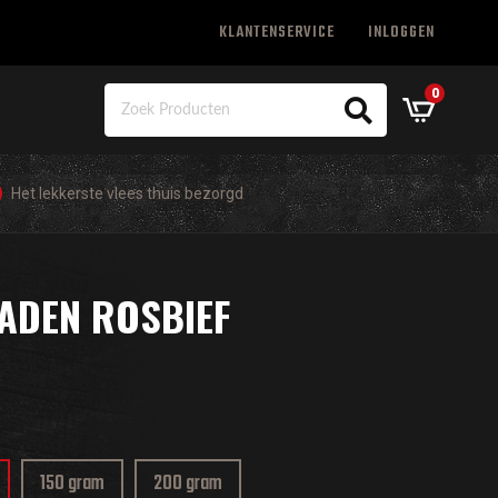
KLANTENSERVICE
INLOGGEN
0
Het lekkerste vlees thuis bezorgd
ADEN ROSBIEF
150 gram
200 gram