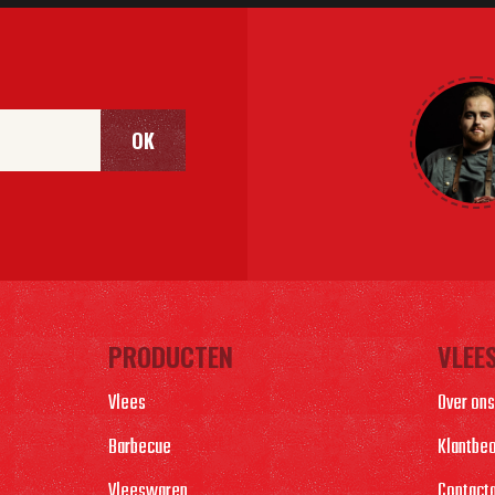
OK
PRODUCTEN
VLEE
Vlees
Over ons
Barbecue
Klantbe
Vleeswaren
Contact