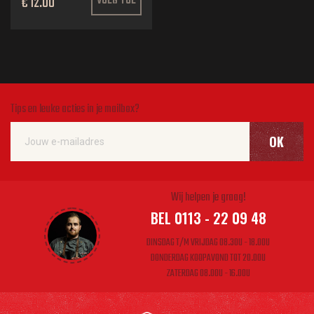
€ 12.00
VOEG TOE
Tips en leuke acties in je mailbox?
OK
Wij helpen je graag!
BEL 0113 - 22 09 48
DINSDAG T/M VRIJDAG 08.30U - 18.00U
DONDERDAG KOOPAVOND TOT 20.00U
ZATERDAG 08.00U - 16.00U