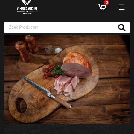
0
ASSORTIMENT
AANBIEDINGEN
RECEPTEN
KLANTENSERVICE
INLOGGEN