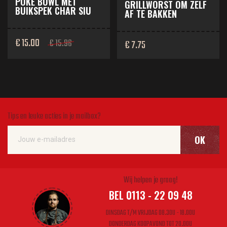
POKE BOWL MET
GRILLWORST OM ZELF
BUIKSPEK CHAR SIU
AF TE BAKKEN
€ 15.00
€ 15.96
€ 7.75
Tips en leuke acties in je mailbox?
OK
Wij helpen je graag!
BEL 0113 - 22 09 48
DINSDAG T/M VRIJDAG 08.30U - 18.00U
DONDERDAG KOOPAVOND TOT 20.00U