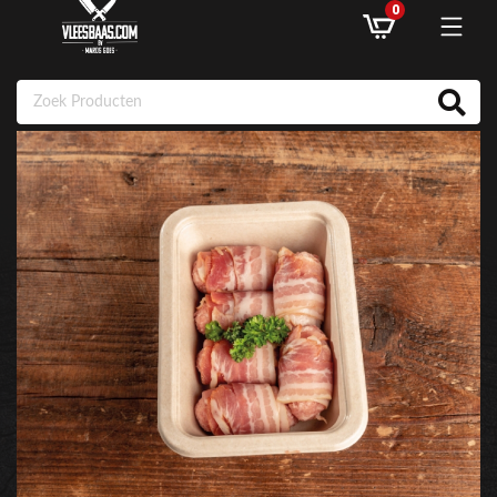
0
ASSORTIMENT
AANBIEDINGEN
RECEPTEN
KLANTENSERVICE
INLOGGEN