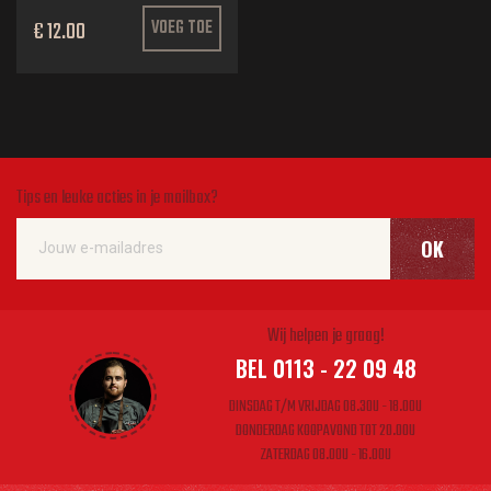
€ 12.00
VOEG TOE
Tips en leuke acties in je mailbox?
OK
Wij helpen je graag!
BEL 0113 - 22 09 48
DINSDAG T/M VRIJDAG 08.30U - 18.00U
DONDERDAG KOOPAVOND TOT 20.00U
ZATERDAG 08.00U - 16.00U