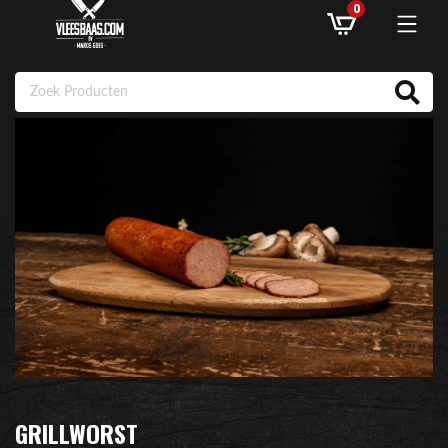
0
ASSORTIMENT
AANBIEDINGEN
RECEPTEN
KLANTENSERVICE
INLOGGEN
GRILLWORST