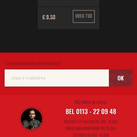
€ 9.50
VOEG TOE
Tips en leuke acties in je mailbox?
OK
Wij helpen je graag!
BEL 0113 - 22 09 48
DINSDAG T/M VRIJDAG 08.30U - 18.00U
DONDERDAG KOOPAVOND TOT 20.00U
ZATERDAG 08.00U - 16.00U