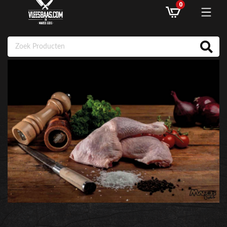
0
ASSORTIMENT
AANBIEDINGEN
RECEPTEN
KLANTENSERVICE
INLOGGEN