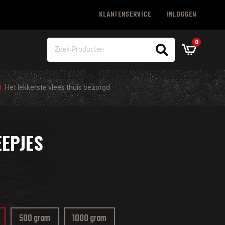
KLANTENSERVICE
INLOGGEN
0
Het lekkerste vlees thuis bezorgd
EEPJES
500 gram
1000 gram