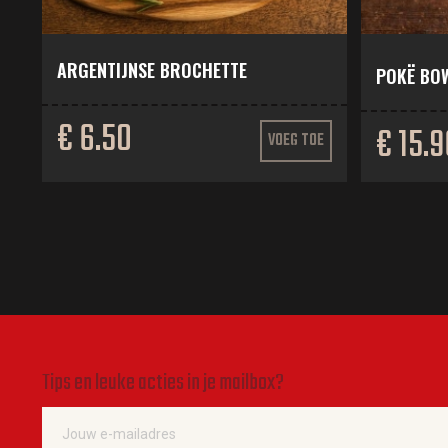
ARGENTIJNSE BROCHETTE
POKË BOW
€ 6.50
€ 15.9
VOEG TOE
Tips en leuke acties in je mailbox?