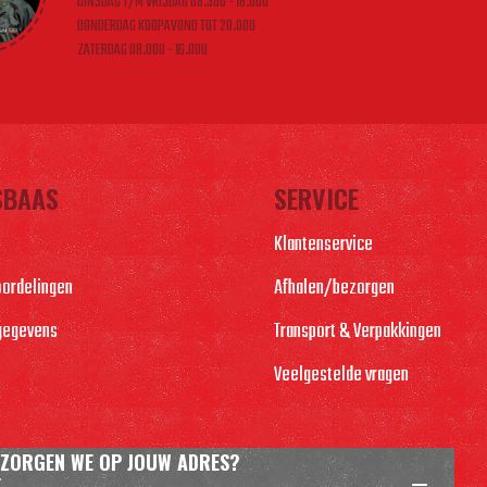
DINSDAG T/M VRIJDAG 08.30U - 18.00U
DONDERDAG KOOPAVOND TOT 20.00U
ZATERDAG 08.00U - 16.00U
SBAAS
SERVICE
Klantenservice
oordelingen
Afhalen/bezorgen
gegevens
Transport & Verpakkingen
Veelgestelde vragen
ZORGEN WE OP JOUW ADRES?