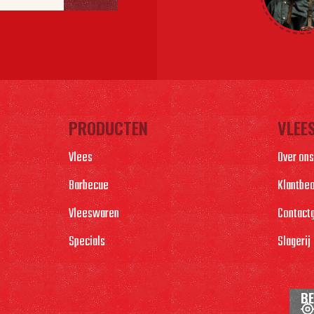
PRODUCTEN
VLEE
Vlees
Over ons
Barbecue
Klantbe
Vleeswaren
Contact
Specials
Slagerij
BE