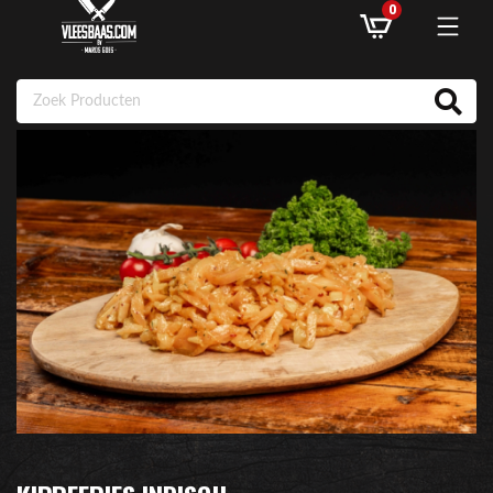
0
ASSORTIMENT
AANBIEDINGEN
RECEPTEN
KLANTENSERVICE
INLOGGEN