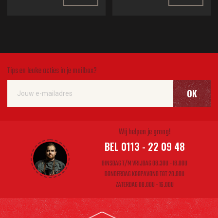
Tips en leuke acties in je mailbox?
OK
Wij helpen je graag!
BEL 0113 - 22 09 48
DINSDAG T/M VRIJDAG 08.30U - 18.00U
DONDERDAG KOOPAVOND TOT 20.00U
ZATERDAG 08.00U - 16.00U