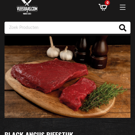
0
ASSORTIMENT
AANBIEDINGEN
RECEPTEN
KLANTENSERVICE
INLOGGEN
BLACK ANGUS BIEFSTUK