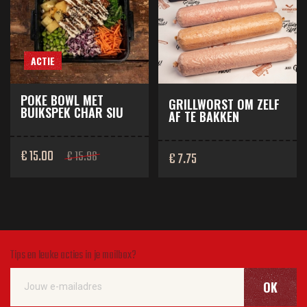
ACTIE
POKE BOWL MET
GRILLWORST OM ZELF
BUIKSPEK CHAR SIU
AF TE BAKKEN
€ 15.00
€ 15.96
€ 7.75
Tips en leuke acties in je mailbox?
OK