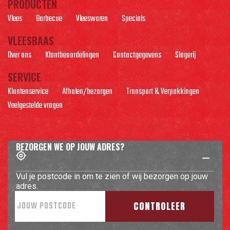
PRODUCTEN
Vlees
Barbecue
Vleeswaren
Specials
VLEESBAAS
Over ons
Klantbeoordelingen
Contactgegevens
Slagerij
SERVICE
Klantenservice
Afhalen/bezorgen
Transport & Verpakkingen
Veelgestelde vragen
BEZORGEN WE OP JOUW ADRES?
Vul je postcode in om te zien of wij bezorgen op jouw
adres.
CONTROLEER
© MAROSGOES.NL
PRIVACY- EN COOKIEVERLARING
ALGEMENE VOORWAARDEN
REALISATIE:
NEDBASE