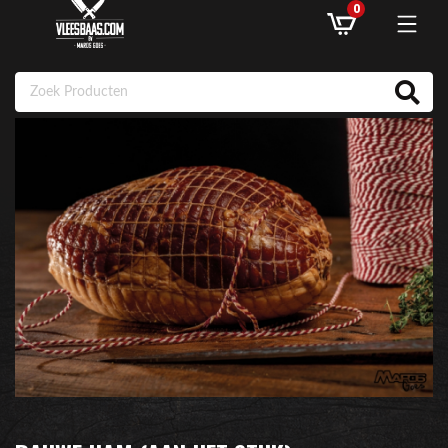
0
ASSORTIMENT
AANBIEDINGEN
RECEPTEN
KLANTENSERVICE
INLOGGEN