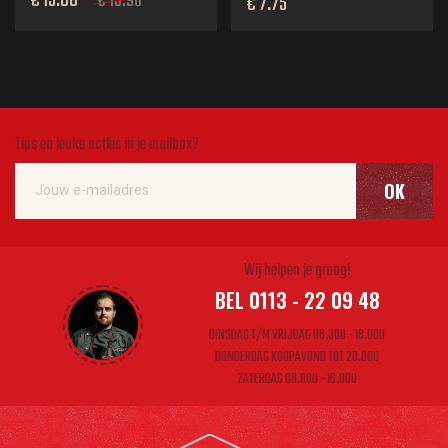
€ 15.00
€ 15.96
€ 7.75
Tips en leuke acties in je mailbox?
OK
Wij helpen je graag!
BEL 0113 - 22 09 48
DINSDAG T/M VRIJDAG 08.30U - 18.00U
DONDERDAG KOOPAVOND TOT 20.00U
ZATERDAG 08.00U - 16.00U