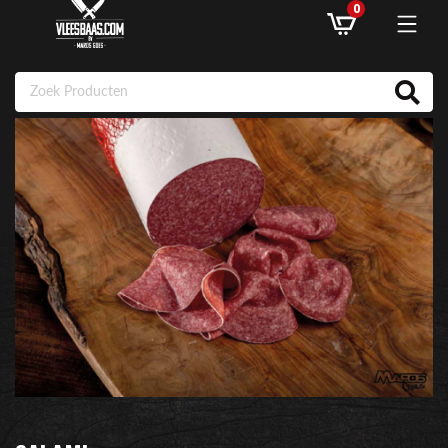
0
ASSORTIMENT
AANBIEDINGEN
RECEPTEN
KLANTENSERVICE
INLOGGEN