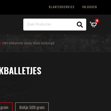
KLANTENSERVICE
INLOGGEN
0
Het lekkerste vlees thuis bezorgd
KBALLETJES
 gram
Bakje 500 gram