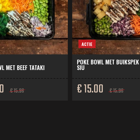
ACTIE
POKE BOWL MET BUIKSPEK
L MET BEEF TATAKI
SIU
00
€ 15.00
€ 15.96
€ 15.96