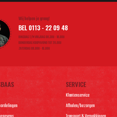
Wij helpen je graag!
BEL 0113 - 22 09 48
DINSDAG T/M VRIJDAG 08.30U - 18.00U
DONDERDAG KOOPAVOND TOT 20.00U
ZATERDAG 08.00U - 16.00U
SBAAS
SERVICE
Klantenservice
oordelingen
Afhalen/bezorgen
gegevens
Transport & Verpakkingen