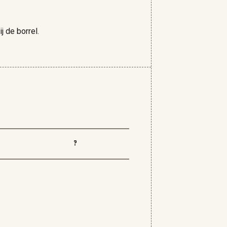
j de borrel.
?