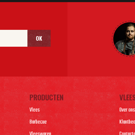
OK
PRODUCTEN
VLEE
Vlees
Over ons
Barbecue
Klantbe
Vleeswaren
Contact