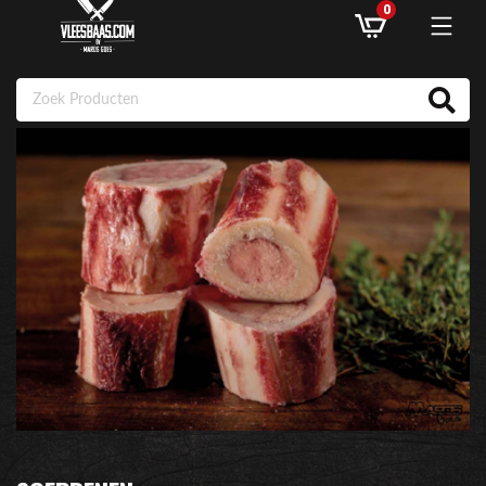
0
ASSORTIMENT
AANBIEDINGEN
RECEPTEN
KLANTENSERVICE
INLOGGEN