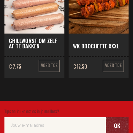
GRILLWORST OM ZELF
AF TE BAKKEN
WK BROCHETTE XXXL
€ 7.75
VOEG TOE
€ 12.50
VOEG TOE
Tips en leuke acties in je mailbox?
OK