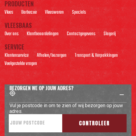
PRODUCTEN
Vlees
Barbecue
Vleeswaren
Specials
VLEESBAAS
Over ons
Klantbeoordelingen
Contactgegevens
Slagerij
SERVICE
Klantenservice
Afhalen/bezorgen
Transport & Verpakkingen
Veelgestelde vragen
BEZORGEN WE OP JOUW ADRES?
Vul je postcode in om te zien of wij bezorgen op jouw
adres.
CONTROLEER
© MAROSGOES.NL
PRIVACY- EN COOKIEVERLARING
ALGEMENE VOORWAARDEN
REALISATIE:
NEDBASE