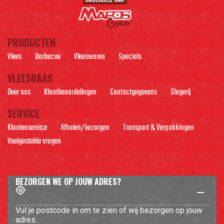
PRODUCTEN
Vlees
Barbecue
Vleeswaren
Specials
VLEESBAAS
Over ons
Klantbeoordelingen
Contactgegevens
Slagerij
SERVICE
Klantenservice
Afhalen/bezorgen
Transport & Verpakkingen
Veelgestelde vragen
BEZORGEN WE OP JOUW ADRES?
Vul je postcode in om te zien of wij bezorgen op jouw
adres.