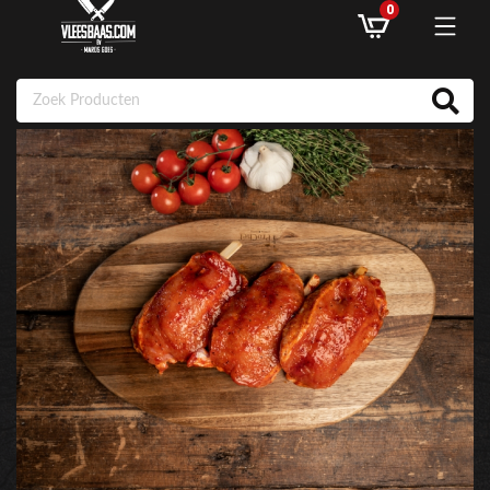
0
ASSORTIMENT
AANBIEDINGEN
RECEPTEN
KLANTENSERVICE
INLOGGEN