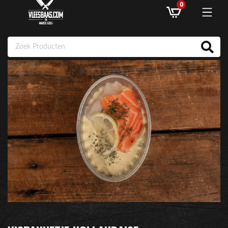
0
ASSORTIMENT
AANBIEDINGEN
RECEPTEN
KLANTENSERVICE
INLOGGEN