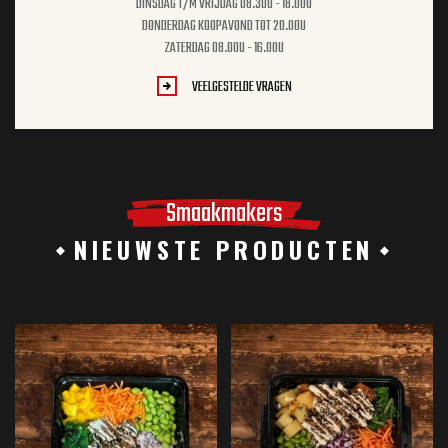
DINSDAG T/M VRIJDAG 08.30U - 18.00U
DONDERDAG KOOPAVOND TOT 20.00U
ZATERDAG 08.00U - 16.00U
VEELGESTELDE VRAGEN
Smaakmakers
NIEUWSTE PRODUCTEN