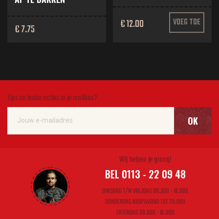
€ 12.00
VOEG TOE
€ 7.75
Tips en leuke acties in je mailbox?
OK
Wij helpen je graag!
BEL 0113 - 22 09 48
DINSDAG T/M VRIJDAG 08.30U - 18.00U
DONDERDAG KOOPAVOND TOT 20.00U
ZATERDAG 08.00U - 16.00U