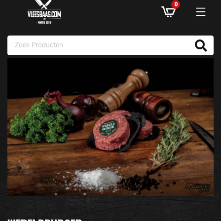
0
ASSORTIMENT
AANBIEDINGEN
RECEPTEN
KLANTENSERVICE
INLOGGEN