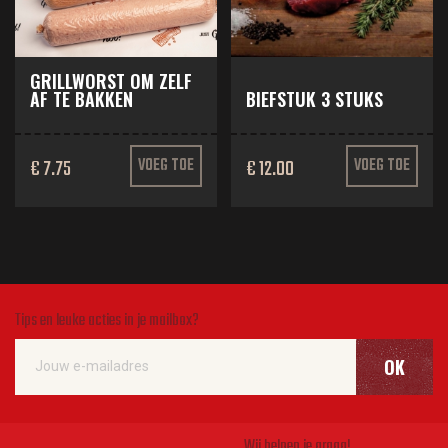
GRILLWORST OM ZELF
AF TE BAKKEN
BIEFSTUK 3 STUKS
€ 7.75
VOEG TOE
€ 12.00
VOEG TOE
Tips en leuke acties in je mailbox?
OK
Wij helpen je graag!