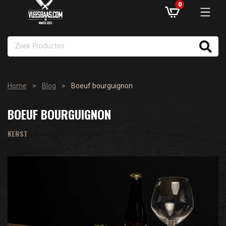
0
ASSORTIMENT
Home
>
Blog
>
boeuf bourguignon
AANBIEDINGEN
BOEUF BOURGUIGNON
RECEPTEN
KERST
KLANTENSERVICE
INLOGGEN