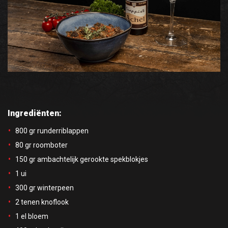
Ingrediënten:
800 gr runderriblappen
80 gr roomboter
150 gr ambachtelijk gerookte spekblokjes
1 ui
300 gr winterpeen
2 tenen knoflook
1 el bloem