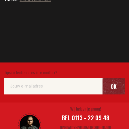
Tips en leuke acties in je mailbox?
OK
Wij helpen je graag!
BEL 0113 - 22 09 48
DINSDAG T/M VRIJDAG 08.30U - 18.00U