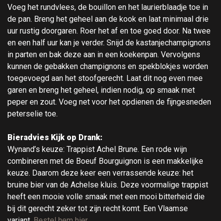
Voeg het rundvlees, de bouillon en het laurierblaadje toe in
de pan. Breng het geheel aan de kook en laat minimaal drie
uur rustig doorgaren. Roer het af en toe goed door. Na twee
en een half uur kan je verder. Snijd de kastanjechampignons
in parten en bak deze aan in een koekenpan. Vervolgens
kunnen de gebakken champignons en spekblokjes worden
toegevoegd aan het stoofgerecht. Laat dit nog even mee
garen en breng het geheel, indien nodig, op smaak met
peper en zout. Voeg net voor het opdienen de fijngesneden
peterselie toe.
Bieradvies Kijk op Drank:
Wynand’s keuze: Trappist Achel Brune. Een rode wijn
combineren met de Boeuf Bourguignon is een makkelijke
keuze. Daarom deze keer een verrassende keuze: het
bruine bier van de Achelse kluis. Deze voormalige trappist
heeft een mooie volle smaak met een mooi bitterheid die
bij dit gerecht zeker tot zijn recht komt. Een Vlaamse
variant.
Bestel hem hier